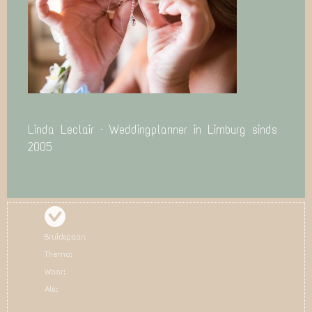
Linda Leclair – Weddingplanner in Limburg sinds
2005
Bruidspaar:
Thema:
Waar:
Als: