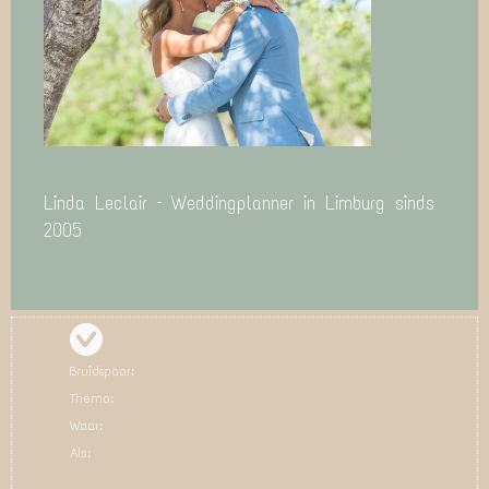
Linda Leclair – Weddingplanner in Limburg sinds
2005
Bruidspaar:
Thema:
Waar:
Als: