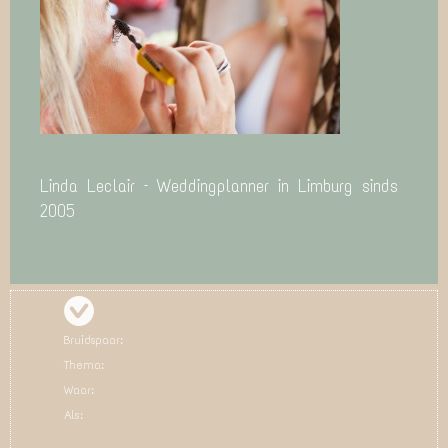
Linda Leclair – Weddingplanner in Limburg sinds
2005
Bruidspaar:
Thema:
Waar:
Als: