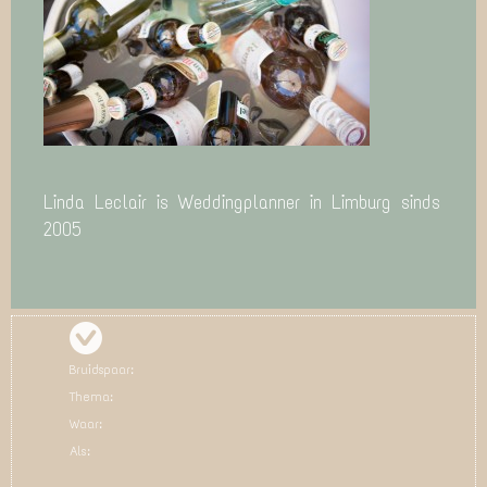
Linda Leclair is Weddingplanner in Limburg sinds
2005
Bruidspaar:
Thema:
Waar:
Als: