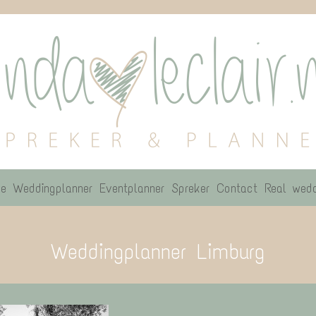
e
Weddingplanner
Eventplanner
Spreker
Contact
Real wedd
Weddingplanner Limburg