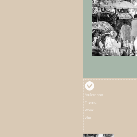
Bruidspaar:
Thema:
Waar:
Als: