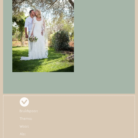
Bruidspaar:
Thema:
Waar:
Als: