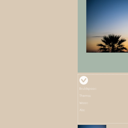
Bruidspaar:
Thema:
Waar:
Als: