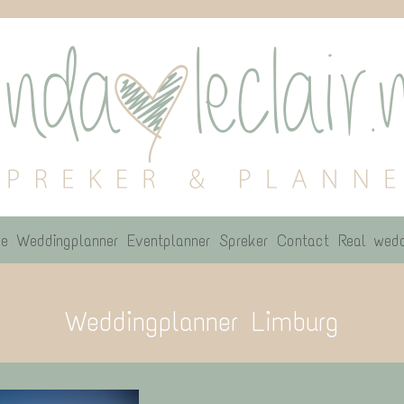
e
Weddingplanner
Eventplanner
Spreker
Contact
Real wedd
Weddingplanner Limburg