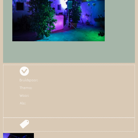
Bruidspaar:
Thema:
Waar:
Als: