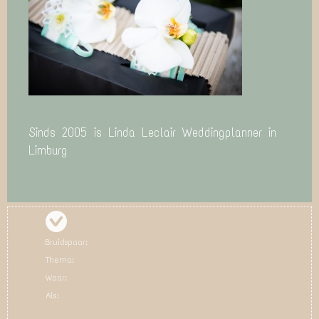
Sinds 2005 is Linda Leclair Weddingplanner in
Limburg
Bruidspaar:
Thema:
Waar:
Als: