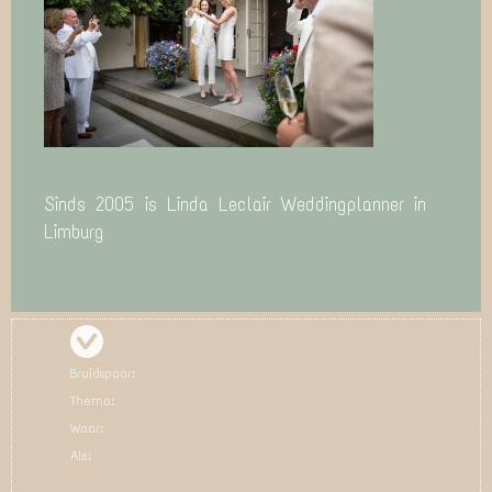
Sinds 2005 is Linda Leclair Weddingplanner in
Limburg
Bruidspaar:
Thema:
Waar:
Als: