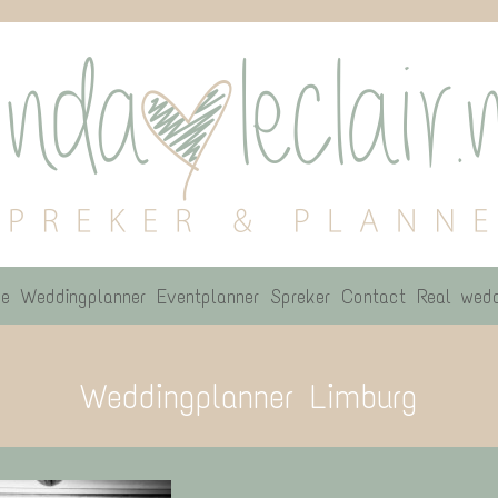
e
Weddingplanner
Eventplanner
Spreker
Contact
Real wedd
Weddingplanner Limburg