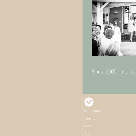
Sinds 2005 is Lind
Bruidspaar:
Thema:
Waar:
Als: