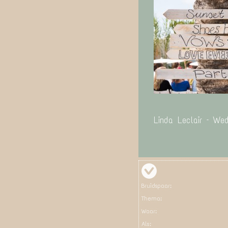
Linda Leclair – We
Bruidspaar:
Thema:
Waar:
Als: