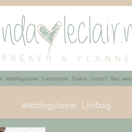
e
Weddingplanner
Eventplanner
Spreker
Contact
Real wedd
Weddingplanner Limburg