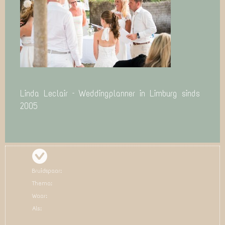
Linda Leclair – Weddingplanner in Limburg sinds
2005
Bruidspaar:
Thema:
Waar:
Als: