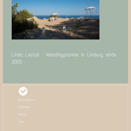
Linda Leclair – Weddingplanner in Limburg sinds
2005
Bruidspaar:
Thema:
Waar:
Als: