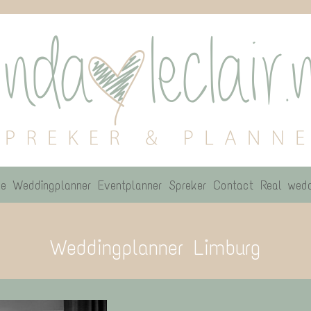
e
Weddingplanner
Eventplanner
Spreker
Contact
Real wedd
Weddingplanner Limburg