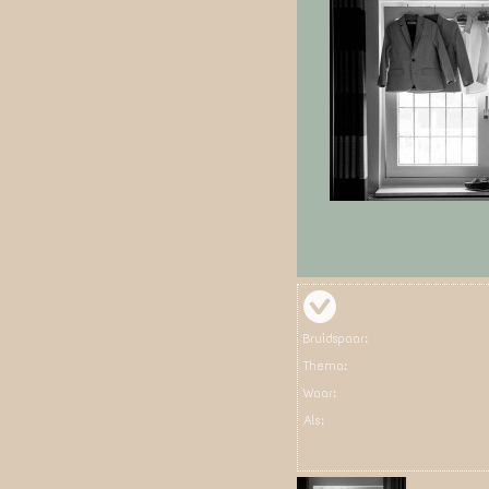
Bruidspaar:
Thema:
Waar:
Als: