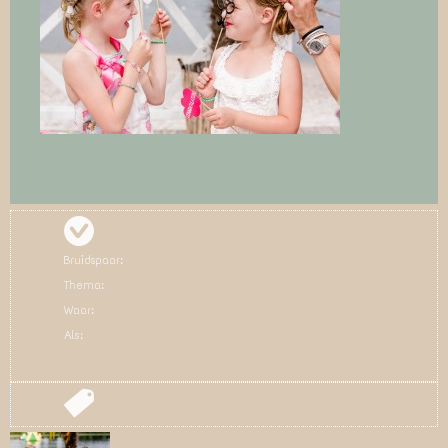
Bruidspaar:
Thema:
Waar:
Als: