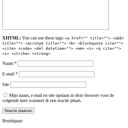
XHTML:
You can use these tags:
<a href="" title=""> <abbr
title=""> <acronym title=""> <b> <blockquote cite="">
<cite> <code> <del datetime=""> <em> <i> <q cite="">
<s> <strike> <strong>
Naam
*
E-mail
*
Site
Mijn naam, e-mail en site opslaan in deze browser voor de
volgende keer wanneer ik een reactie plaats.
Bruidspaar: