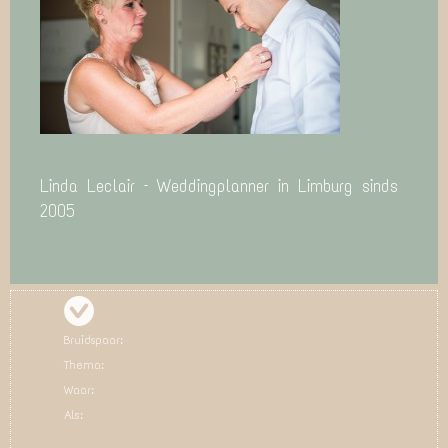
Linda Leclair – Weddingplanner in Limburg sinds
2005
Bruidspaar:
Thema:
Waar:
Als: