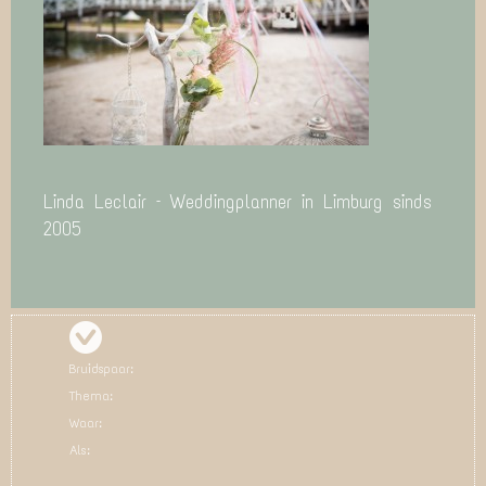
Linda Leclair – Weddingplanner in Limburg sinds
2005
Bruidspaar:
Thema:
Waar:
Als: