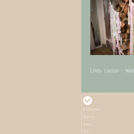
Linda Leclair – We
Bruidspaar:
Thema:
Waar:
Als: