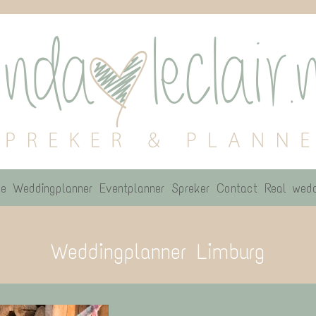
e
Weddingplanner
Eventplanner
Spreker
Contact
Real wedd
Weddingplanner Limburg