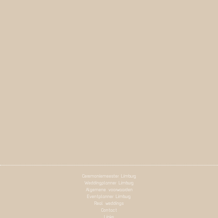
Ceremoniemeester Limburg
Weddingplanner Limburg
Algemene voorwaarden
Eventplanner Limburg
Real weddings
Contact
Links