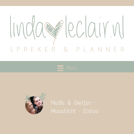
Menu
Nadia & Gertjan –
Maastricht – Elsloo