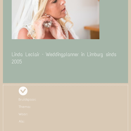
Linda Leclair – Weddingplanner in Limburg sinds
2005
Bruidspaar:
Thema:
Waar:
Als: