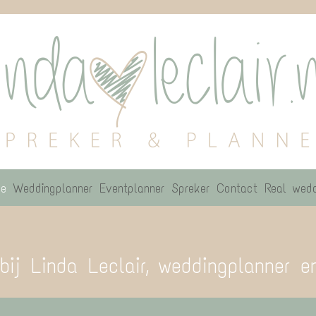
e
Weddingplanner
Eventplanner
Spreker
Contact
Real wedd
ij Linda Leclair, weddingplanner en