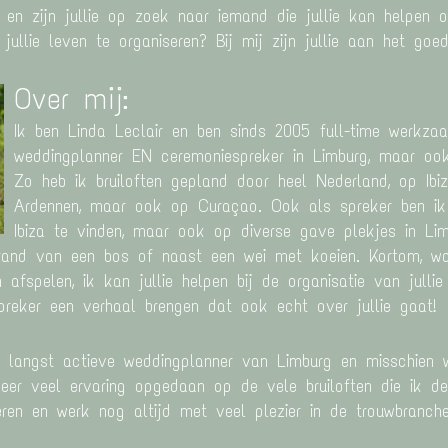
n en zijn jullie op zoek naar iemand die jullie kan helpen
ullie leven te organiseren? Bij mij zijn jullie aan het goe
Over mij:
Ik ben Linda Leclair en ben sinds 2005 full-time werkza
weddingplanner EN ceremoniespreker in Limburg, maar ook
Zo heb ik bruiloften gepland door heel Nederland, op Ibiz
Ardennen, maar ook op Curaçao. Ook als spreker ben ik
Ibiza te vinden, maar ook op diverse gave plekjes in Lim
 rand van een bos of naast een wei met koeien. Kortom, waa
fspelen, ik kan jullie helpen bij de organisatie van julli
preker een verhaal brengen dat ook echt over jullie gaat!
e langst actieve weddingplanner van Limburg en misschien 
zeer veel ervaring opgedaan op de vele bruiloften die ik d
ren en werk nog altijd met veel plezier in de trouwbranche