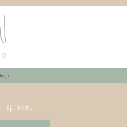
ings
 spreker.