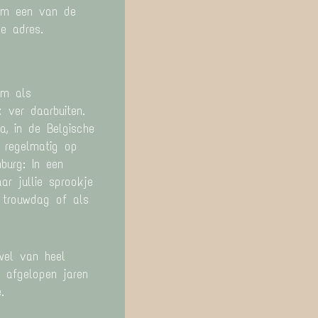
 om een van de
de adres.
am als
 ver daarbuiten.
a, in de Belgische
 regelmatig op
burg: In een
r jullie sprookje
e trouwdag of als
wel van heel
e afgelopen jaren
.