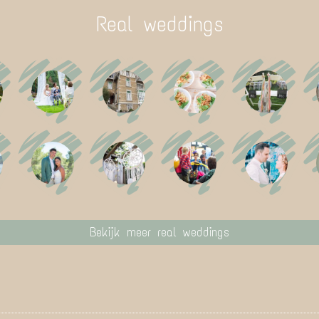
Real weddings
Bekijk meer real weddings