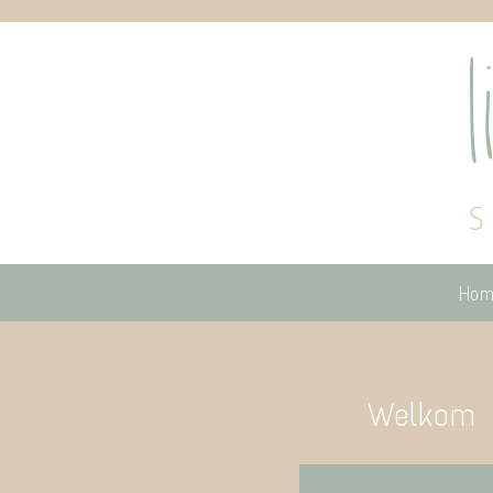
Hom
Welkom b