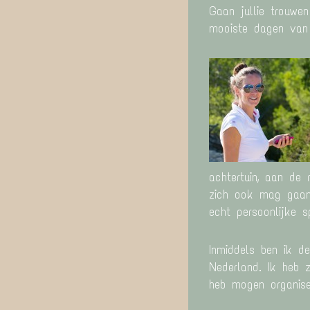
Gaan jullie trouwe
mooiste dagen van j
achtertuin, aan de
zich ook mag gaan a
echt persoonlijke s
Inmiddels ben ik d
Nederland. Ik heb 
heb mogen organise